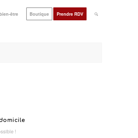
bien-être
Boutique
Prendre RDV
domicile
ssible !