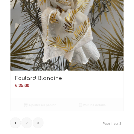
Foulard Blandine
€
25,00
Ajouter au panier
Voir les détails
2
3
1
Page 1 sur 3