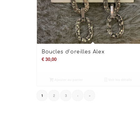
Boucles d’oreilles Alex
€
30,00
Ajouter au panier
Voir les détails
2
3
›
»
1