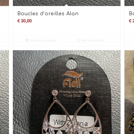
Boucles d’oreilles Alan
B
€
30,00
€
2
Ajouter au panier
Voir les détails