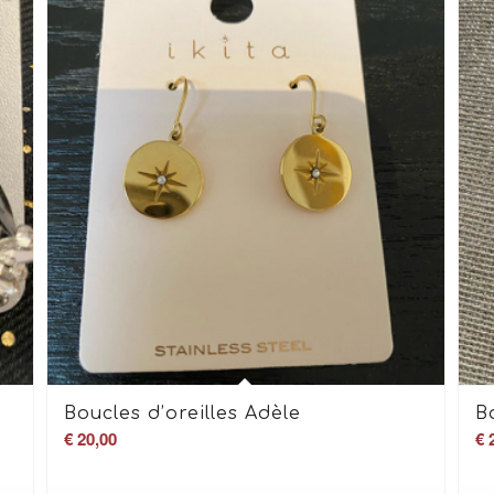
Boucles d’oreilles Adèle
B
€
20,00
€
2