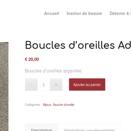
Accueil
Institut de beauté
Détente & 
Boucles d’oreilles Ad
€
20,00
Boucles d’oreilles argentée
Ajouter au panier
Catégories :
Bijoux
,
Boucle d'oreille
Description
Informations complémentaires