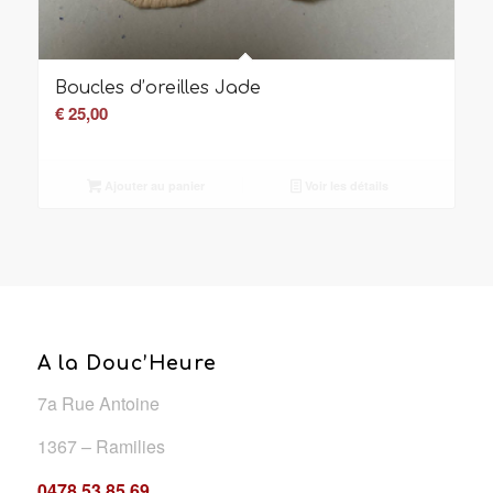
Boucles d’oreilles Jade
€
25,00
Ajouter au panier
Voir les détails
A la Douc’Heure
7a Rue Antoine
1367 – Ramilies
0478 53 85 69