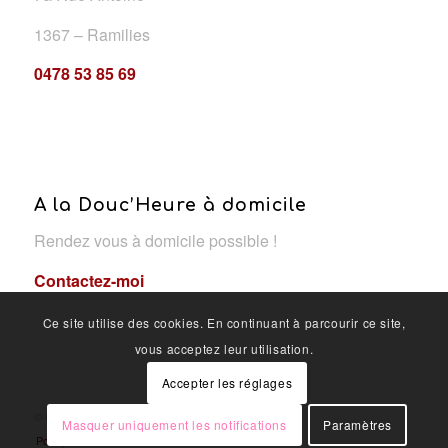
1367 – Ramilies
0478 53 85 69
A la Douc’Heure à domicile
Rendez vous à domicile possible !
Contactez-moi
Ce site utilise des cookies. En continuant à parcourir ce site,
vous acceptez leur utilisation.
Accepter les réglages
© Copyright - A la douc'heure
Masquer uniquement les notifications
Paramètres
Politique de confidentialité
OYÉ-OYÉ