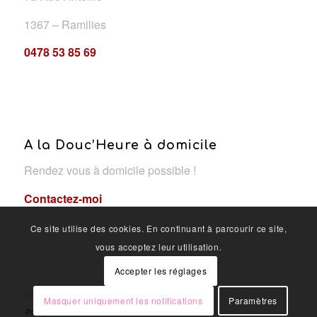
1367 – Ramilies
0478 53 85 69
A la Douc’Heure à domicile
Rendez vous à domicile possible !
Contactez-moi
Ce site utilise des cookies. En continuant à parcourir ce site,
vous acceptez leur utilisation.
Accepter les réglages
© Copyright - A la douc'heure
Masquer uniquement les notifications
Paramètres
Politique de confidentialité
OYÉ-OYÉ