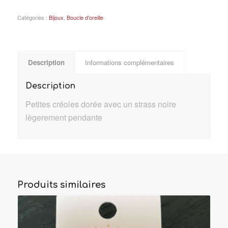
Catégories :
Bijoux
,
Boucle d'oreille
Description
Informations complémentaires
Description
Petites créoles dorée avec un strass noire
lègerement pendante
Produits similaires