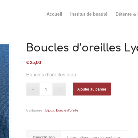
Accueil
Institut de beauté
Détente & 
Boucles d’oreilles Ly
€
25,00
Boucles d’oreilles bleu
Ajouter au panier
Catégories :
Bijoux
,
Boucle d'oreille
Description
Informations complémentaires