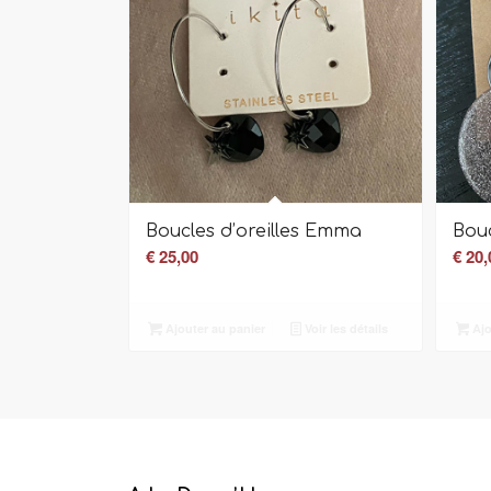
Boucles d’oreilles Emma
Bouc
€
25,00
€
20,
Ajouter au panier
Voir les détails
Ajo