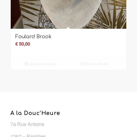
Foulard Brook
€
50,00
Ajouter au panier
Voir les détails
A la Douc’Heure
7a Rue Antoine
1367 – Ramilies