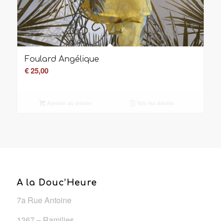
Foulard Angélique
€
25,00
Ajouter au panier
Voir les détails
A la Douc’Heure
7a Rue Antoine
1367 – Ramilies