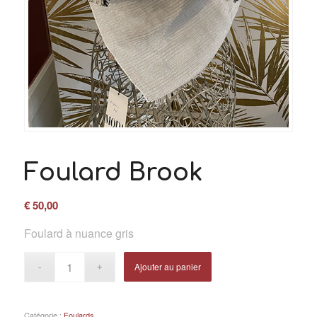
Foulard Brook
€
50,00
Foulard à nuance gris
Ajouter au panier
Catégorie :
Foulards