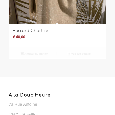
Foulard Charlize
€
40,00
Ajouter au panier
Voir les détails
A la Douc’Heure
7a Rue Antoine
1367 – Ramilies