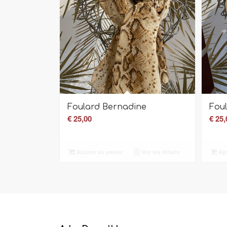
Foulard Bernadine
Foul
€
25,00
€
25,
Ajouter au panier
Voir les détails
Ajo