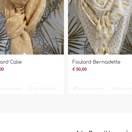
ard Calie
Foulard Bernadette
00
€
50,00
uter au panier
Voir les détails
Ajouter au panier
Voir les dét