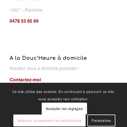
1367 – Ramilies
0478 53 85 69
A la Douc’Heure à domicile
Rendez vous à domicile possible !
Contactez-moi
Ce site utilise des cookies. En continuant à parcourir ce site,
vous acceptez leur utilisation.
Accepter les réglages
© Copyright - A la douc'heure
Masquer uniquement les notifications
Paramètres
Politique de confidentialité
OYÉ-OYÉ