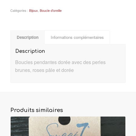
Catégories :
Bijoux
,
Boucle d'oreille
Description
Informations complémentaires
Description
Boucles pendantes dorée avec des perles
brunes, roses pâle et dorée
Produits similaires