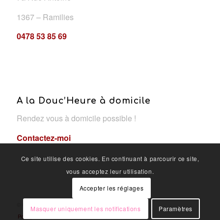
1367 – Ramilies
0478 53 85 69
A la Douc’Heure à domicile
Rendez vous à domicile possible !
Contactez-moi
Ce site utilise des cookies. En continuant à parcourir ce site,
vous acceptez leur utilisation.
Accepter les réglages
© Copyright - A la douc'heure
Masquer uniquement les notifications
Paramètres
Politique de confidentialité
OYÉ-OYÉ