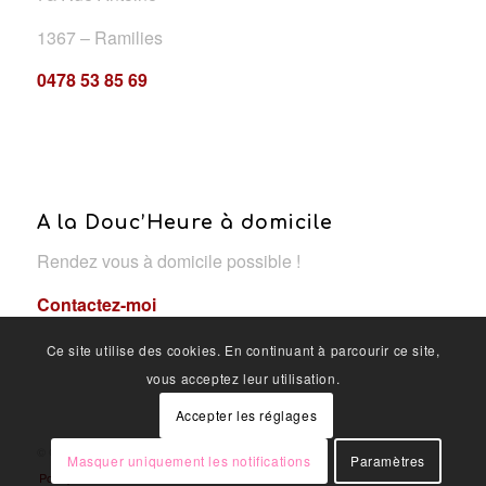
1367 – Ramilies
0478 53 85 69
A la Douc’Heure à domicile
Rendez vous à domicile possible !
Contactez-moi
Ce site utilise des cookies. En continuant à parcourir ce site,
vous acceptez leur utilisation.
Accepter les réglages
© Copyright - A la douc'heure
Masquer uniquement les notifications
Paramètres
Politique de confidentialité
OYÉ-OYÉ