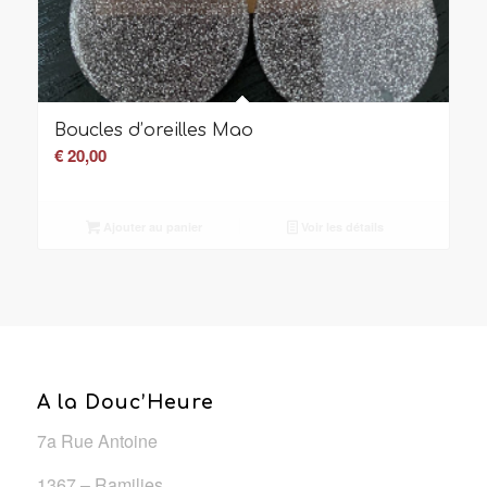
Boucles d’oreilles Mao
€
20,00
Ajouter au panier
Voir les détails
A la Douc’Heure
7a Rue Antoine
1367 – Ramilies