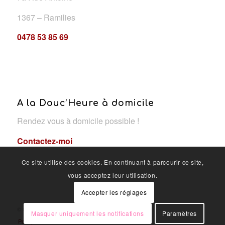
1367 – Ramilies
0478 53 85 69
A la Douc’Heure à domicile
Rendez vous à domicile possible !
Contactez-moi
Ce site utilise des cookies. En continuant à parcourir ce site,
vous acceptez leur utilisation.
Accepter les réglages
© Copyright - A la douc'heure
Masquer uniquement les notifications
Paramètres
Politique de confidentialité
OYÉ-OYÉ