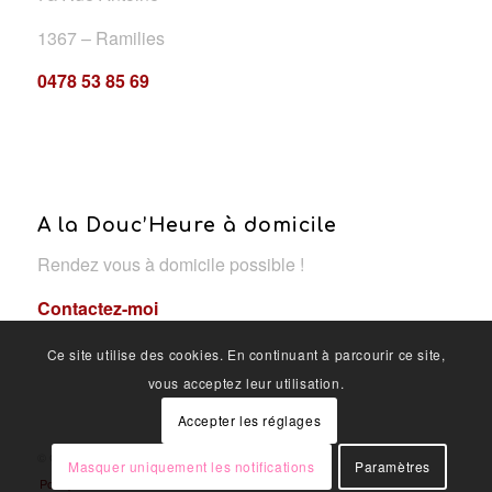
1367 – Ramilies
0478 53 85 69
A la Douc’Heure à domicile
Rendez vous à domicile possible !
Contactez-moi
Ce site utilise des cookies. En continuant à parcourir ce site,
vous acceptez leur utilisation.
Accepter les réglages
© Copyright - A la douc'heure
Masquer uniquement les notifications
Paramètres
Politique de confidentialité
OYÉ-OYÉ